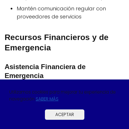
Mantén comunicación regular con
proveedores de servicios
Recursos Financieros y de
Emergencia
Asistencia Financiera de
Emergencia
Texas ofrece varios programas de asistencia
Utilizamos cookies para mejorar tu experiencia de
financiera inmediata:
navegación
SABER MÁS
TANF (Temporary Assistance for
ACEPTAR
Needy Families):
Hasta $288 mensuales
para familia de 3