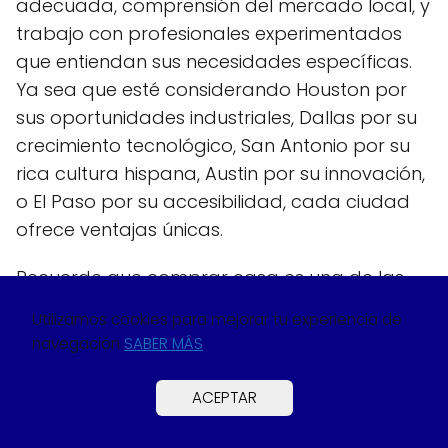
adecuada, comprensión del mercado local, y
trabajo con profesionales experimentados
que entiendan sus necesidades específicas.
Ya sea que esté considerando Houston por
sus oportunidades industriales, Dallas por su
crecimiento tecnológico, San Antonio por su
rica cultura hispana, Austin por su innovación,
o El Paso por su accesibilidad, cada ciudad
ofrece ventajas únicas.
Recuerde que comprar casa es una de las
decisiones financieras más importantes que
Utilizamos cookies para mejorar tu experiencia de
tomará. Tómese el tiempo necesario para
navegación
SABER MÁS
investigar, comparar opciones, y asegurarse
de que está tomando la mejor decisión para
ACEPTAR
su familia y su futuro financiero.