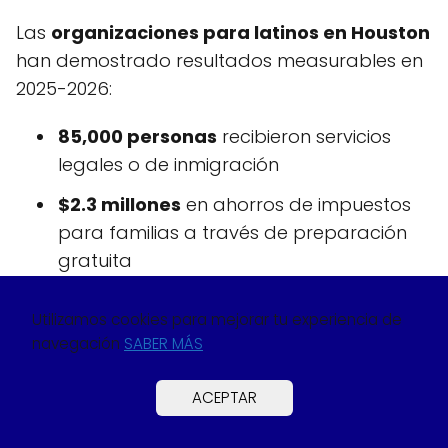
Las
organizaciones para latinos en Houston
han demostrado resultados measurables en
2025-2026:
85,000 personas
recibieron servicios
legales o de inmigración
$2.3 millones
en ahorros de impuestos
para familias a través de preparación
gratuita
12,500 estudiantes
completaron
Utilizamos cookies para mejorar tu experiencia de
programas educativos con tasa de
navegación
SABER MÁS
graduación del 87%
3,200 pequeños negocios
recibieron
ACEPTAR
asistencia técnica y mentoría