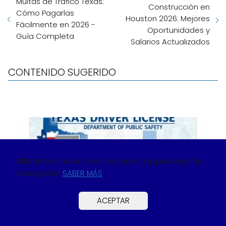
Multas de Tráfico Texas:
Construcción en
Cómo Pagarlas
Houston 2026: Mejores
Fácilmente en 2026 -
Oportunidades y
Guía Completa
Salarios Actualizados
CONTENIDO SUGERIDO
Utilizamos cookies para mejorar tu experiencia de
navegación
SABER MÁS
ACEPTAR
Guía Práctica para Obtener tu
Licencia de Conducir en Texas