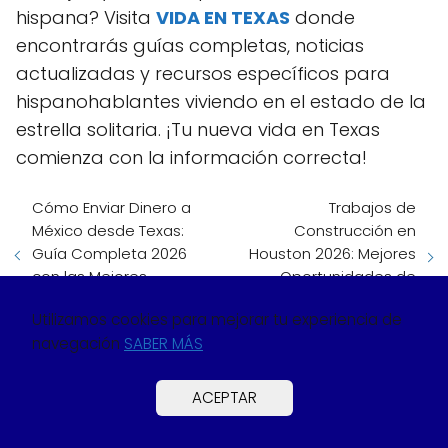
hispana? Visita
VIDA EN TEXAS
donde
encontrarás guías completas, noticias
actualizadas y recursos específicos para
hispanohablantes viviendo en el estado de la
estrella solitaria. ¡Tu nueva vida en Texas
comienza con la información correcta!
Cómo Enviar Dinero a
Trabajos de
México desde Texas:
Construcción en
Guía Completa 2026
Houston 2026: Mejores
con las Mejores
Oportunidades de
Opciones
Empleo y Salarios
Utilizamos cookies para mejorar tu experiencia de
navegación
SABER MÁS
CONTENIDO SUGERIDO
ACEPTAR