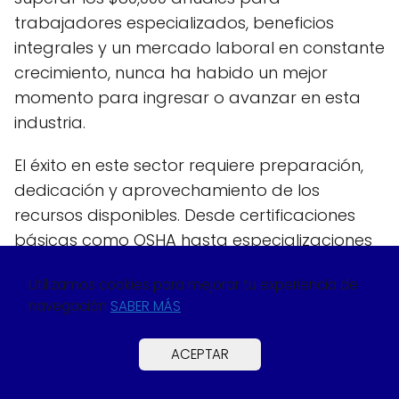
trabajadores especializados, beneficios
integrales y un mercado laboral en constante
crecimiento, nunca ha habido un mejor
momento para ingresar o avanzar en esta
industria.
El éxito en este sector requiere preparación,
dedicación y aprovechamiento de los
recursos disponibles. Desde certificaciones
básicas como OSHA hasta especializaciones
técnicas avanzadas, cada paso que tomes
Utilizamos cookies para mejorar tu experiencia de
hacia tu desarrollo profesional se traducirá
navegación
SABER MÁS
en mejores oportunidades y mayor
estabilidad económica para ti y tu familia.
ACEPTAR
Houston no solo ofrece empleos, sino la